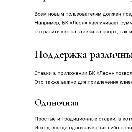
Всем новым пользователям должен пре
Например, БК «Леон» увеличивает сумм
потратить как на ставки на спорт, так и
Поддержка различны
Ставки в приложении БК «Леон» позвол
Это также важно для привлечения клие
Одиночная
Простые и традиционные ставки, в кото
Исход всегда однозначен: вы либо пол