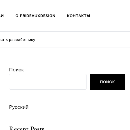
ЬИ
О PRIDEAUXDESIGN
КОНТАКТЫ
вать разработчику
Поиск
ПОИСК
Русский
Recent Posts