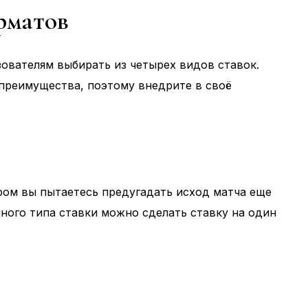
рматов
ователям выбирать из четырех видов ставок.
преимущества, поэтому внедрите в своё
ром вы пытаетесь предугадать исход матча еще
нного типа ставки можно сделать ставку на один